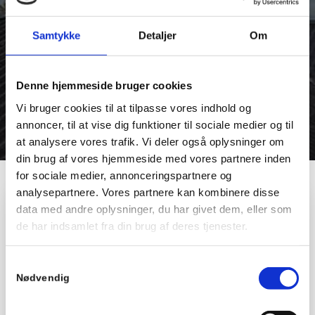
Samtykke
Detaljer
Om
Denne hjemmeside bruger cookies
Vi bruger cookies til at tilpasse vores indhold og
annoncer, til at vise dig funktioner til sociale medier og til
at analysere vores trafik. Vi deler også oplysninger om
din brug af vores hjemmeside med vores partnere inden
for sociale medier, annonceringspartnere og
analysepartnere. Vores partnere kan kombinere disse
data med andre oplysninger, du har givet dem, eller som
SKRIV TIL OS
de har indsamlet fra din brug af deres tjenester.
Udfyld kontaktformularen, så vender vi retur hurtigst
Samtykkevalg
muligt.
Nødvendig