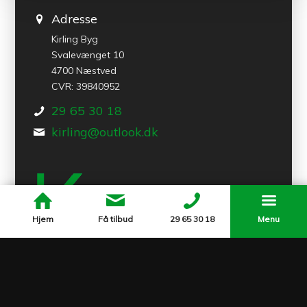
Adresse
Kirling Byg
Svalevænget 10
4700 Næstved
CVR: 39840952
29 65 30 18
kirling@outlook.dk
Hjem
Få tilbud
29 65 30 18
Menu